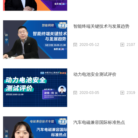
智能终端关键技术与发展趋势
2020-05-12
2107
动力电池安全测试评价
2020-03-05
2319
汽车电磁兼容国际标准热点