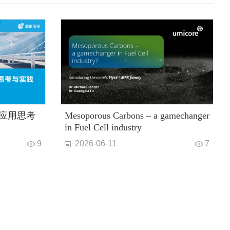
应用思考
Mesoporous Carbons – a gamechanger
in Fuel Cell industry
9
2026-06-11
7