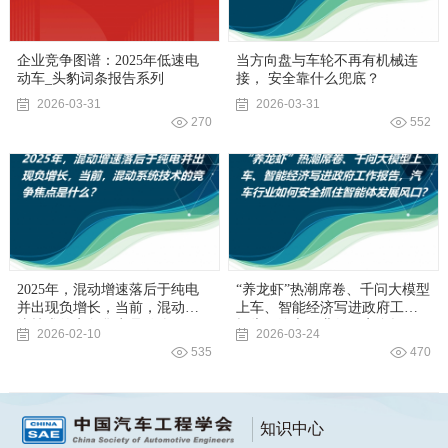
企业竞争图谱：2025年低速电
当方向盘与车轮不再有机械连
动车_头豹词条报告系列
接， 安全靠什么兜底？
2026-03-31
2026-03-31
270
552
继续浏览完整版
2025年，混动增速落后于纯电
“养龙虾”热潮席卷、千问大模型
并出现负增长，当前，混动系
上车、智能经济写进政府工作
统技术的竞争焦点是什么？
报告，汽车行业如何安全抓住
2026-02-10
2026-03-24
智能体发展风口？
535
470
知识中心