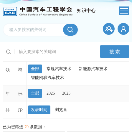
知识中心
全部
常规汽车技术
新能源汽车技术
领 域:
智能网联汽车技术
全部
2026
2025
年 份:
发表时间
浏览量
排 序:
已为您筛选
70
条数据：