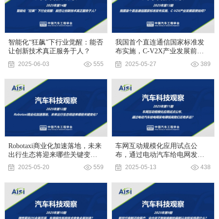
智能化“狂飙”下行业觉醒：能否
我国首个直连通信国家标准发
让创新技术真正服务于人？
布实施，C-V2X产业发展前景
如何？
2025-06-03
555
2025-05-27
389
Robotaxi商业化加速落地，未来
车网互动规模化应用试点公
出行生态将迎来哪些关键变
布，通过电动汽车给电网发电
化？
赚钱离我们还有多远？
2025-05-20
559
2025-05-13
438