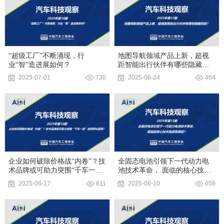
“超级工厂”不断涌现，行
地图导航领域产品上新，超视
业“智”造进展如何？
距智能出行伙伴有哪些隐藏技
能？
2025-07-01
730
2025-06-24
464
企业如何破除价格战“内卷”？技
全固态电池引领下一代动力电
术品牌或可助力突围“千车一
池技术革命， 面临的核心技术
面”的同质化困局！
挑战有哪些？
2025-06-17
611
2025-06-10
658