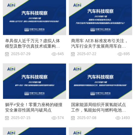
单具假人近千万元？虚拟人体
商用车 AEB 标准发布引关注，
模型及数字仿真技术或重构汽
汽车行业关于发展商用车自动
车安全测试！
驾驶的最新认知与实践是什
2025-07-29
645
2025-07-22
695
么？
躺平≠安全！零重力座椅的碰撞
国家能源局组织开展氢能试点
安全兼容性困局与破局点
工作，氢能如何与燃料电池汽
车更好融合发展？
2025-07-15
574
2025-07-08
1493