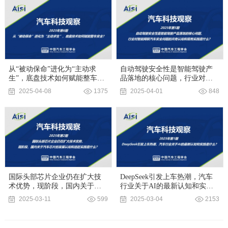
从“被动保命”进化为“主动求
自动驾驶安全性是智能驾驶产
生”，底盘技术如何赋能整车安
品落地的核心问题，行业对智
全?
能网联汽车安全问题的共有认
2025-04-08
1375
2025-04-01
848
知和现有实践是什么？
国际头部芯片企业仍在扩大技
DeepSeek引发上车热潮，汽车
术优势，现阶段，国内关于汽
行业关于AI的最新认知和实践
车芯片的发展认知和追赶实践
是什么？
2025-03-11
599
2025-03-04
2153
是什么？