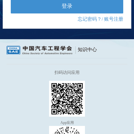
登录
忘记密码？
/ 账号注册
知识中心
扫码访问应用
App应用