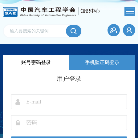
知识中心
账号密码登录
手机验证码登录
用户登录