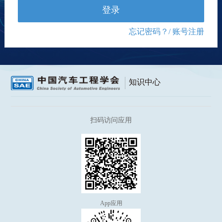
登录
忘记密码？
/ 账号注册
知识中心
扫码访问应用
App应用