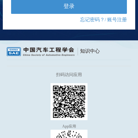
登录
忘记密码？
/ 账号注册
知识中心
扫码访问应用
App应用