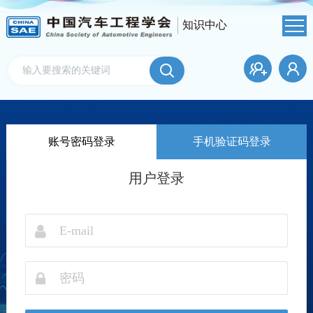
知识中心
账号密码登录
手机验证码登录
用户登录